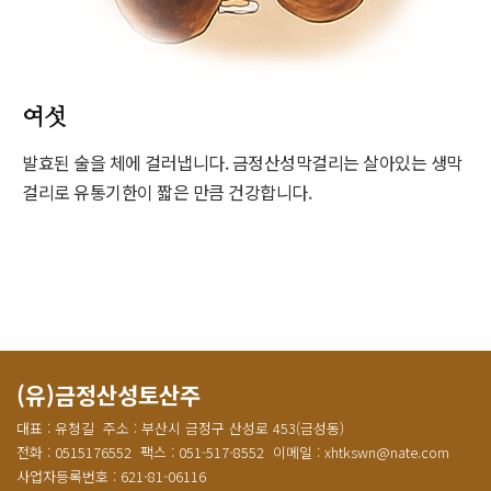
여섯
발효된 술을 체에 걸러냅니다. 금정산성막걸리는 살아있는 생막
걸리로 유통기한이 짧은 만큼 건강합니다.
(유)금정산성토산주
대표 : 유청길
주소 : 부산시 금정구 산성로 453(금성동)
전화 : 0515176552
팩스 : 051-517-8552
이메일 : xhtkswn@nate.com
사업자등록번호 : 621-81-06116