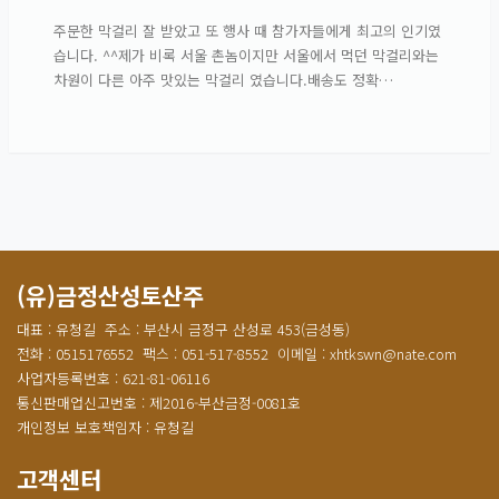
주문한 막걸리 잘 받았고 또 행사 때 참가자들에게 최고의 인기였
습니다. ^^제가 비록 서울 촌놈이지만 서울에서 먹던 막걸리와는
차원이 다른 아주 맛있는 막걸리 였습니다.배송도 정확…
(유)금정산성토산주
대표 : 유청길
주소 : 부산시 금정구 산성로 453(금성동)
전화 : 0515176552
팩스 : 051-517-8552
이메일 : xhtkswn@nate.com
사업자등록번호 : 621-81-06116
통신판매업신고번호 : 제2016-부산금정-0081호
개인정보 보호책임자 : 유청길
고객센터