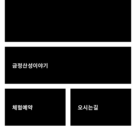
[인터뷰] "1년 묵은 누룩으로 빚은…
2025-03-17
[조은뉴스TV]'금정산성막걸리' 대한…
2024-01-11
[박운석의 전통주 인문학] 금정산성막…
2023-08-23
부산일보 - 금정산성 역사와 함께한 …
2023-05-12
[박순욱의 술기행] “금정산성막걸리,…
2022-03-19
금정산성이야기
체험예약
오시는길