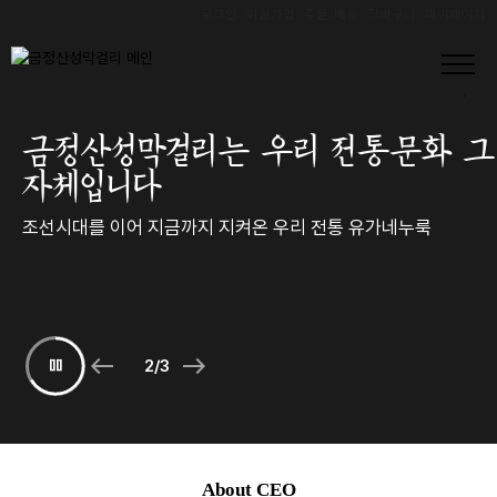
로그인
회원가입
주문/배송
장바구니
마이페이지
금정산성막걸리는 우리 전통문화 그
자체입니다
조선시대를 이어 지금까지 지켜온 우리 전통 유가네누룩
west
east
pause
2
/
3
About CEO