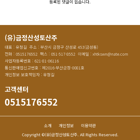
등록된 댓글이 없습니다.
(유)금정산성토산주
대표 : 유청길
주소 : 부산시 금정구 산성로 453(금성동)
전화 : 0515176552
팩스 : 051-517-8552
이메일 : xhtkswn@nate.com
사업자등록번호 : 621-81-06116
통신판매업신고번호 : 제2016-부산금정-0081호
개인정보 보호책임자 : 유청길
고객센터
0515176552
소개
개인정보
이용약관
Copyright ©(유)금정산성토산주. All Rights Reserved.