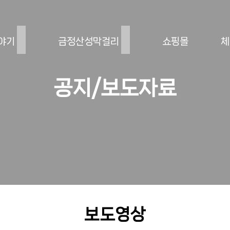
야기
금정산성막걸리
쇼핑몰
체
공지/보도자료
보도영상