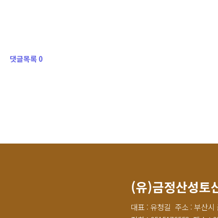
댓글목록 0
(유)금정산성토
대표 : 유청길
주소 : 부산시