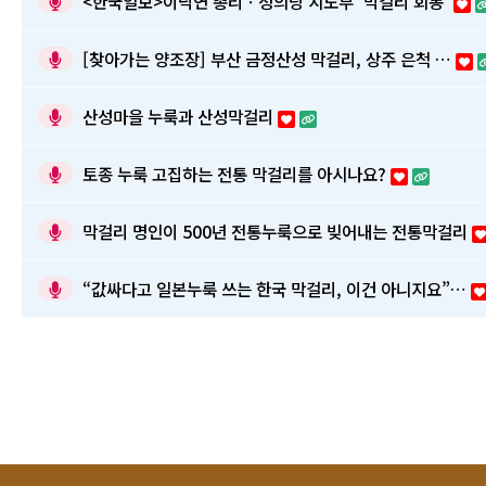
<한국일보>이낙연 총리ㆍ정의당 지도부 ‘막걸리 회동’
[찾아가는 양조장] 부산 금정산성 막걸리, 상주 은척 …
산성마을 누룩과 산성막걸리
토종 누룩 고집하는 전통 막걸리를 아시나요?
막걸리 명인이 500년 전통누룩으로 빚어내는 전통막걸리
“값싸다고 일본누룩 쓰는 한국 막걸리, 이건 아니지요”…
맨끝